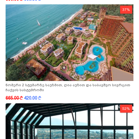
37%
ნომერი 2 სტუმარზე საუზმით, ღია აუზით და საბავშვო სივრცით
ჩაქვის სასტუმროში
665.00
k
420.00
k
52%