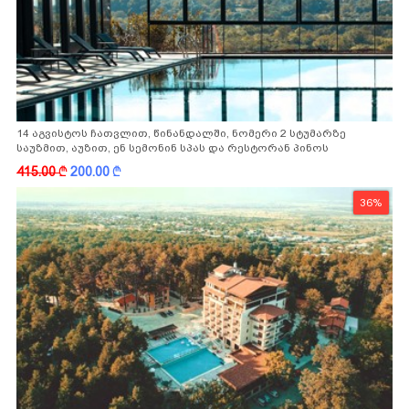
14 აგვისტოს ჩათვლით, წინანდალში, ნომერი 2 სტუმარზე
საუზმით, აუზით, ენ სემონინ სპას და რესტორან პინოს
ფასდაკლებით
415.00
k
200.00
k
36%