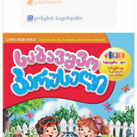
გასართობი
გონების სავარჯიშო