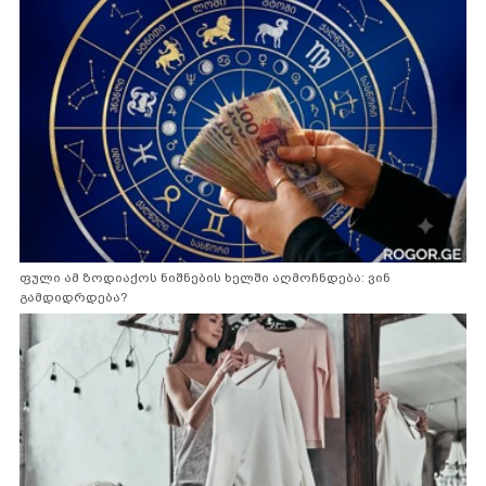
ფული ამ ზოდიაქოს ნიშნების ხელში აღმოჩნდება: ვინ
გამდიდრდება?