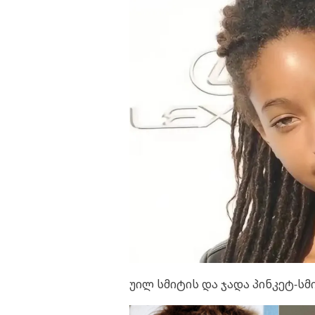
უილ სმიტის და ჯადა პინკეტ-ს