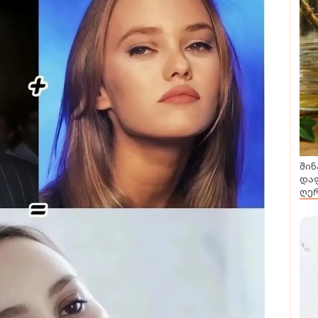
შინ
დაფ
ღერ