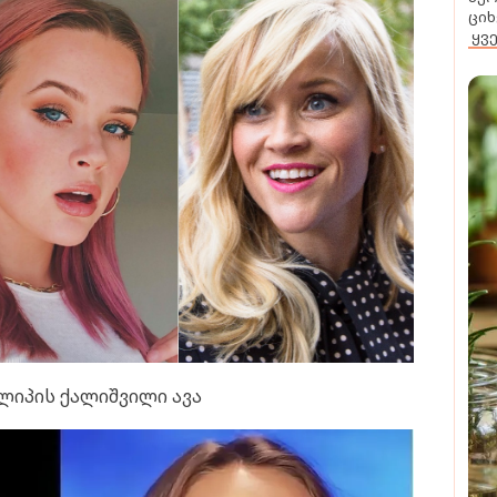
ციხ
ყვ
ილიპის ქალიშვილი ავა