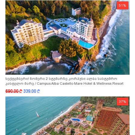
51%
სექტემბერი! ნომერი 2 სტუმარზე კორპუსი ალბა სასტუმრო
კასტელო მარე / Campus Alba Castello Mare Hotel & Wellness Resort
-სგან!
690.00
k
339.00
k
37%