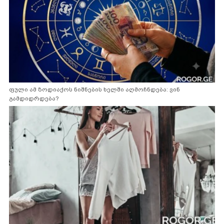
ფული ამ ზოდიაქოს ნიშნების ხელში აღმოჩნდება: ვინ
გამდიდრდება?