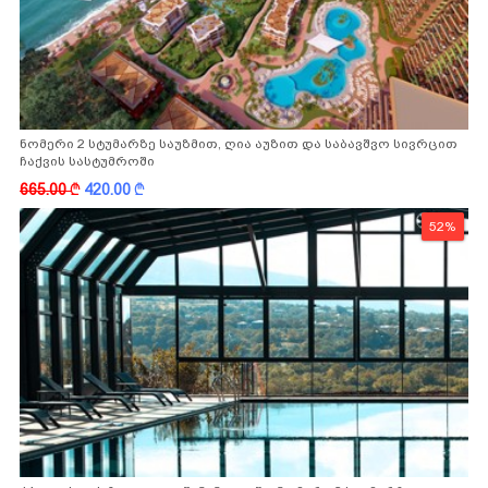
ნომერი 2 სტუმარზე საუზმით, ღია აუზით და საბავშვო სივრცით
ჩაქვის სასტუმროში
665.00
k
420.00
k
52%