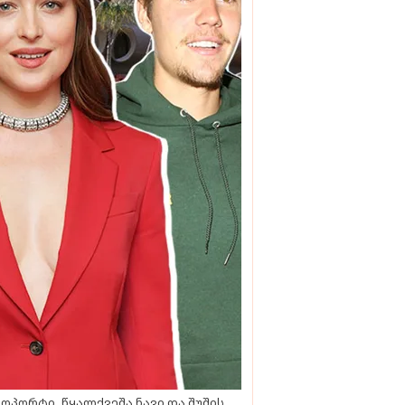
ოპორტი, წყალქვეშა ნავი და შუშის