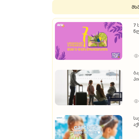
მს
7 
წ
ბა
პ
სა
აქ