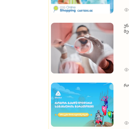
უნ
მე
რო