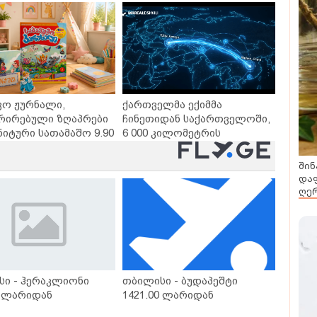
ვო ჟურნალი,
ქართველმა ექიმმა
რირებული ზღაპრები
ჩინეთიდან საქართველოში,
ნიტური სათამაშო 9.90
6 000 კილომეტრის
- "საბავშვო
დაშორებით,
ლში" ზღაპრების
ტელერობოტული ოპერაცია
შინ
დაიწყო
ჩაატარა - ისტორია
დაფ
დაწერილია
ღერ
სი - ჰერაკლიონი
თბილისი - ბუდაპეშტი
0 ლარიდან
1421.00 ლარიდან