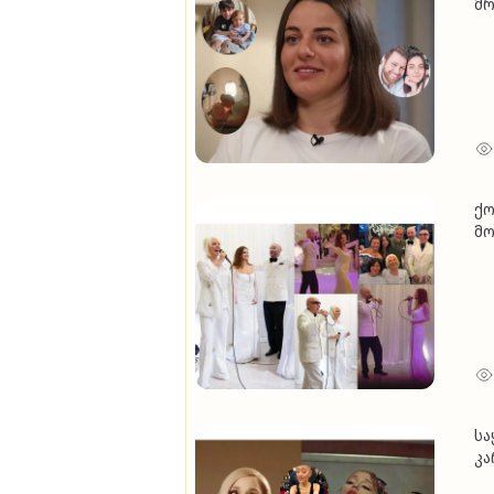
მრ
ქო
მო
(ვ
სა
კა
მო