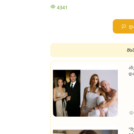
4341
დ
მს
ან
და
ორ
მე
"მ