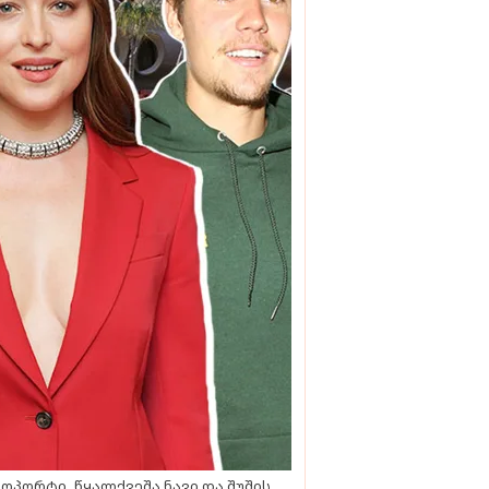
ოპორტი, წყალქვეშა ნავი და შუშის