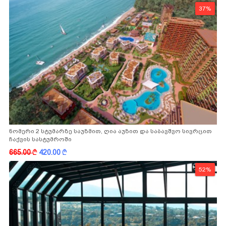
37%
ნომერი 2 სტუმარზე საუზმით, ღია აუზით და საბავშვო სივრცით
ჩაქვის სასტუმროში
665.00
k
420.00
k
52%