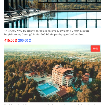
14 აგვისტოს ჩათვლით, წინანდალში, ნომერი 2 სტუმარზე
საუზმით, აუზით, ენ სემონინ სპას და რესტორან პინოს
ფასდაკლებით
415.00
k
200.00
k
36%