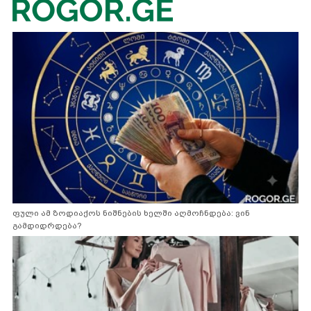
ფული ამ ზოდიაქოს ნიშნების ხელში აღმოჩნდება: ვინ
გამდიდრდება?