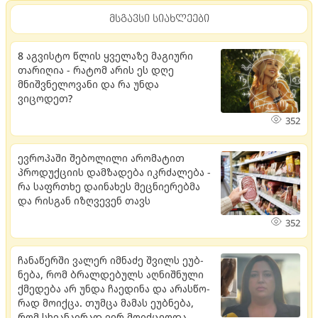
მსგავსი სიახლეები
8 აგვისტო წლის ყველაზე მაგიური
თარიღია - რატომ არის ეს დღე
მნიშვნელოვანი და რა უნდა
ვიცოდეთ?
352
ევროპაში შებოლილი არომატით
პროდუქციის დამზადება იკრძალება -
რა საფრთხე დაინახეს მეცნიერებმა
და რისგან იზღვევენ თავს
352
ჩა­ნა­წერ­ში ვა­ლერ იმ­ნა­ძე შვილს ეუბ­
ნე­ბა, რომ ბრალ­დე­ბულს აღ­ნიშ­ნუ­ლი
ქმე­დე­ბა არ უნდა ჩა­ე­დი­ნა და არას­წო­
რად მო­იქ­ცა. თუმ­ცა მა­მას ეუბ­ნე­ბა,
რომ სხვა­ნა­ი­რად ვერ მო­იქ­ცე­ო­და,