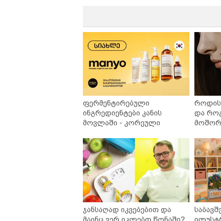
ფერმენტირებული
როდის 
ინგრედიენტები კანის
და რო
მოვლაში - კორეული
მოშორე
ინოვაციური ბრენდი Manyo
უსაფრ
საქართველოშია
ჯანსაღად იკვებებით და
საბავშ
მაინც ვერ იკლებთ წონაში?
ილუსტ