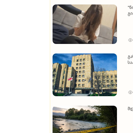
"ნ
გი
მა
იჩ
თა
ავ
გა
სა
მი
მდ