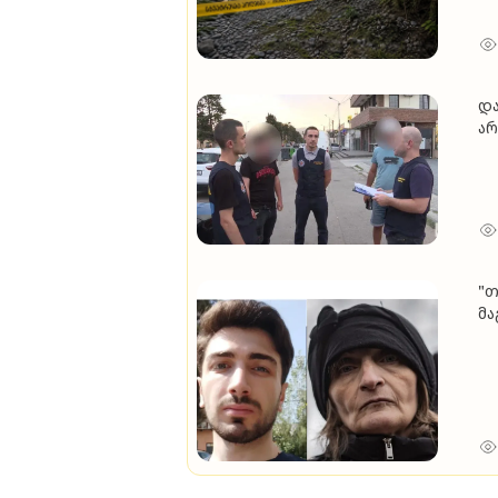
და
არ
პო
ტე
"თ
მა
ობ