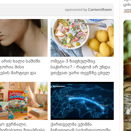
ციხ
sponsored by
ContentRoom
ყვ
არის ხალი საშიში
ომეგა-3 ზაფხულშიც
გორია მისი
საჭიროა? - რატომ არ უნდა
ბის მარტივი და
ვთქვათ უარი თევზზე ცხელ
თხო გზები
დღეებში
ვო ჟურნალი,
ქართველმა ექიმმა
რირებული ზღაპრები
ჩინეთიდან საქართველოში,