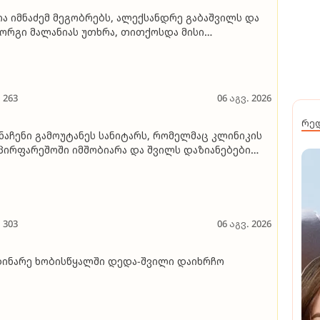
ია იმნაძემ მეგობრებს, ალექსანდრე გაბაშვილს და
ორგი მალანიას უთხრა, თითქოსდა მისი
სწავლებელი, გიგა ავალიანი ზედმეტ ყურადღებას
ენდა მის მიმართ, რითაც გაბაშვილი წააქეზა,
ნამზრახველებთან ერთად თავს დასხმოდა გიგა
ალიანს.." - პროკურატურა
263
06 აგვ. 2026
რე
ნაჩენი გამოუტანეს სანიტარს, რომელმაც კლინიკის
პირფარეშოში იმშობიარა და შვილს დაზიანებები
აყენა
303
06 აგვ. 2026
ი­ნა­რე ხო­ბის­წყალ­ში დედა-შვი­ლი და­იხ­რჩო