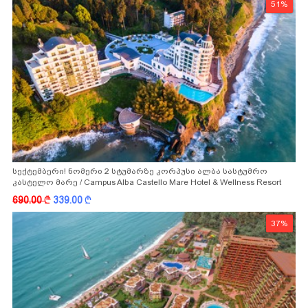
51%
სექტემბერი! ნომერი 2 სტუმარზე კორპუსი ალბა სასტუმრო
კასტელო მარე / Campus Alba Castello Mare Hotel & Wellness Resort
-სგან!
690.00
k
339.00
k
37%