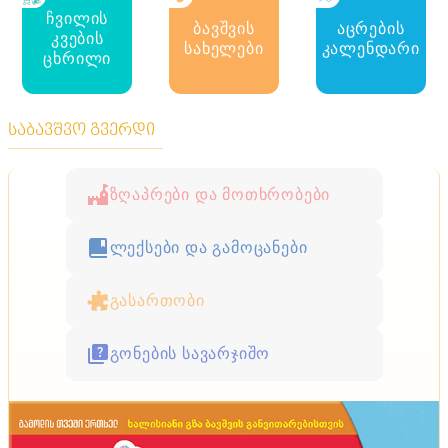
ჩვილის
ბავშვის
აცრების
კვების
სახელები
კალენდარი
ცხრილი
საბავშვო გვერდი
ზღაპრები და მოთხრობები
ლექსები და გამოცანები
გასართობი
გონების სავარჯიშო