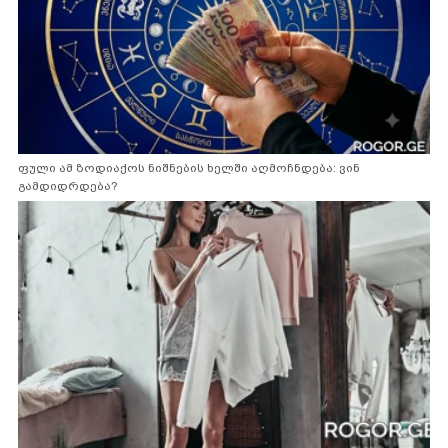
ფული ამ ზოდიაქოს ნიშნების ხელში აღმოჩნდება: ვინ
გამდიდრდება?