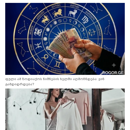
ფული ამ ზოდიაქოს ნიშნების ხელში აღმოჩნდება: ვინ
გამდიდრდება?