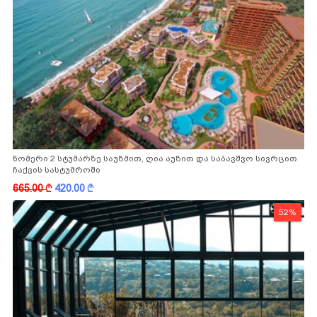
ნომერი 2 სტუმარზე საუზმით, ღია აუზით და საბავშვო სივრცით
ჩაქვის სასტუმროში
665.00
k
420.00
k
52%