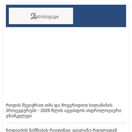
რაში ჩავაწყოთ ღეროები, რომ ფესვი სწრაფად გაიკეთოს
დააყარეთ დაფნის ფოთოლს მარილი და თქვენი
ფანჯრები აღარ დაიორთქლება
როგორ მოვამზადოთ ვეგეტარიანული ფალაფელი