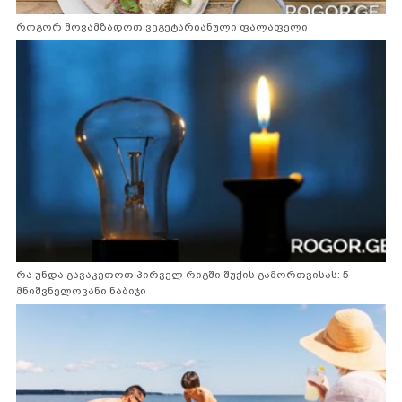
როგორ მოვამზადოთ ვეგეტარიანული ფალაფელი
რა უნდა გავაკეთოთ პირველ რიგში შუქის გამორთვისას: 5
მნიშვნელოვანი ნაბიჯი