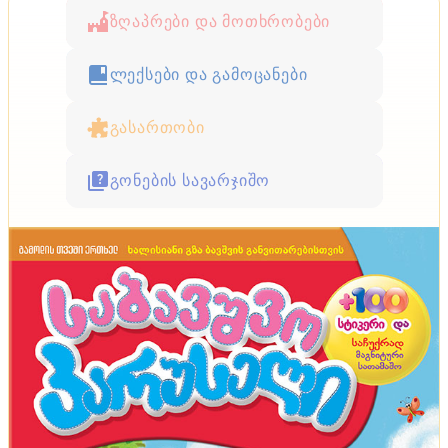
ზღაპრები და მოთხრობები
ლექსები და გამოცანები
გასართობი
გონების სავარჯიშო