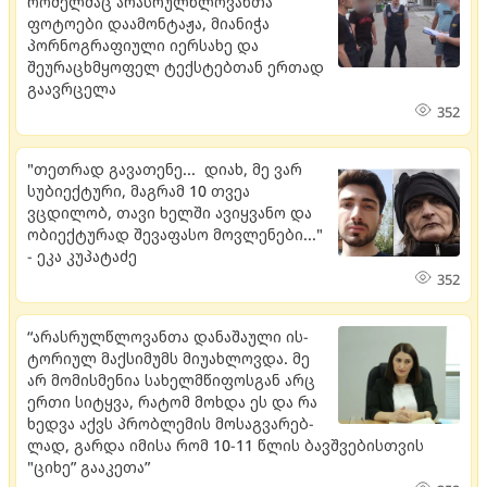
რომელმაც არასრულწლოვანთა
ფოტოები დაამონტაჟა, მიანიჭა
პორნოგრაფიული იერსახე და
შეურაცხმყოფელ ტექსტებთან ერთად
გაავრცელა
352
"თეთრად გავათენე... დიახ, მე ვარ
სუბიექტური, მაგრამ 10 თვეა
ვცდილობ, თავი ხელში ავიყვანო და
ობიექტურად შევაფასო მოვლენები..."
- ეკა კუპატაძე
352
“არას­რულ­წლო­ვან­თა და­ნა­შა­უ­ლი ის­
ტო­რი­ულ მაქ­სი­მუმს მი­უ­ახ­ლოვ­და. მე
არ მო­მის­მე­ნია სა­ხელ­მწი­ფოს­გან არც
ერთი სი­ტყვა, რა­ტომ მოხ­და ეს და რა
ხედ­ვა აქვს პრობ­ლე­მის მო­საგ­ვა­რებ­
ლად, გარ­და იმი­სა რომ 10-11 წლის ბავ­შვე­ბის­თვის
"ციხე” გა­ა­კე­თა”