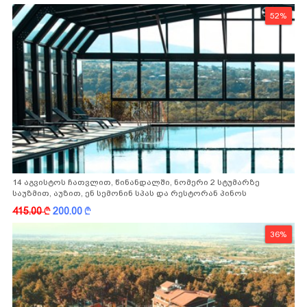
52%
14 აგვისტოს ჩათვლით, წინანდალში, ნომერი 2 სტუმარზე
საუზმით, აუზით, ენ სემონინ სპას და რესტორან პინოს
ფასდაკლებით
415.00
k
200.00
k
36%