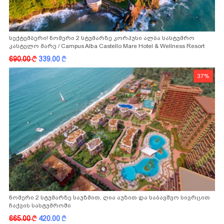
სექტემბერი! ნომერი 2 სტუმარზე კორპუსი ალბა სასტუმრო
კასტელო მარე / Campus Alba Castello Mare Hotel & Wellness Resort
-სგან!
690.00
k
339.00
k
37%
ნომერი 2 სტუმარზე საუზმით, ღია აუზით და საბავშვო სივრცით
ჩაქვის სასტუმროში
665.00
k
420.00
k