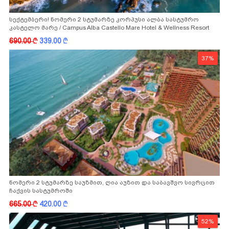
სექტემბერი! ნომერი 2 სტუმარზე კორპუსი ალბა სასტუმრო
კასტელო მარე / Campus Alba Castello Mare Hotel & Wellness Resort
-სგან!
690.00
k
339.00
k
37%
ნომერი 2 სტუმარზე საუზმით, ღია აუზით და საბავშვო სივრცით
ჩაქვის სასტუმროში
665.00
k
420.00
k
52%