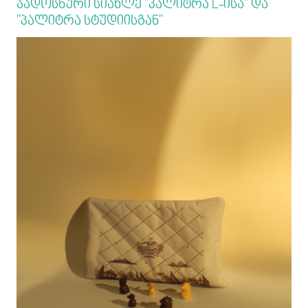
ჯადოსნური სიახლე "პალიტრა L-ისა" და
"პალიტრა სტუდიისგან"