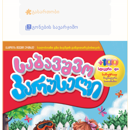
გასართობი
გონების სავარჯიშო