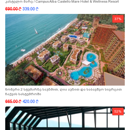
კასტელო მარე / Campus Alba Castello Mare Hotel & Wellness Resort
-სგან!
690.00
k
339.00
k
37%
ნომერი 2 სტუმარზე საუზმით, ღია აუზით და საბავშვო სივრცით
ჩაქვის სასტუმროში
665.00
k
420.00
k
52%