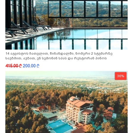
14 აგვისტოს ჩათვლით, წინანდალში, ნომერი 2 სტუმარზე
საუზმით, აუზით, ენ სემონინ სპას და რესტორან პინოს
ფასდაკლებით
415.00
k
200.00
k
36%