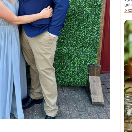
ციხ
ყვ