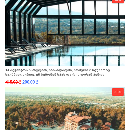
14 აგვისტოს ჩათვლით, წინანდალში, ნომერი 2 სტუმარზე
საუზმით, აუზით, ენ სემონინ სპას და რესტორან პინოს
ფასდაკლებით
415.00
k
200.00
k
36%