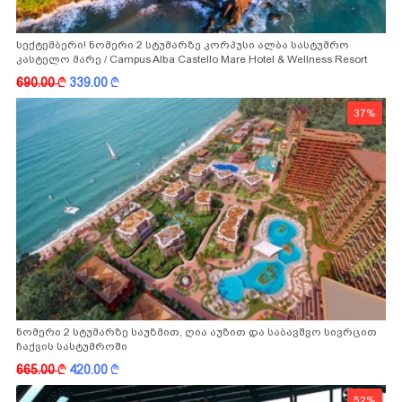
სექტემბერი! ნომერი 2 სტუმარზე კორპუსი ალბა სასტუმრო
კასტელო მარე / Campus Alba Castello Mare Hotel & Wellness Resort
-სგან!
690.00
k
339.00
k
37%
ნომერი 2 სტუმარზე საუზმით, ღია აუზით და საბავშვო სივრცით
ჩაქვის სასტუმროში
665.00
k
420.00
k
52%