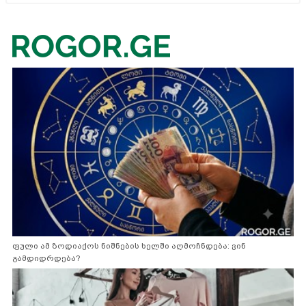
ფული ამ ზოდიაქოს ნიშნების ხელში აღმოჩნდება: ვინ
გამდიდრდება?