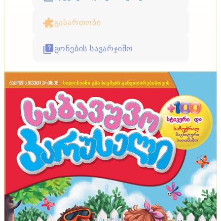
გასართობი
გონების სავარჯიშო