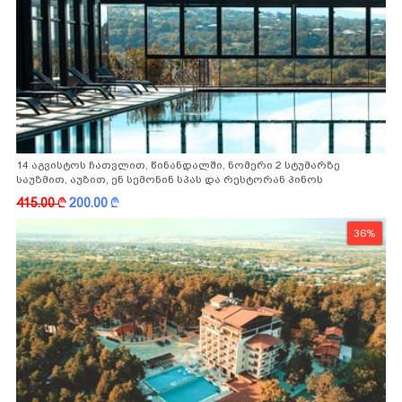
14 აგვისტოს ჩათვლით, წინანდალში, ნომერი 2 სტუმარზე
საუზმით, აუზით, ენ სემონინ სპას და რესტორან პინოს
ფასდაკლებით
415.00
k
200.00
k
36%