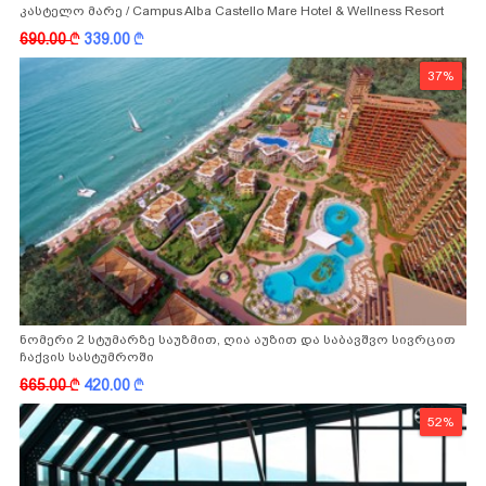
კასტელო მარე / Campus Alba Castello Mare Hotel & Wellness Resort
-სგან!
690.00
k
339.00
k
37%
ნომერი 2 სტუმარზე საუზმით, ღია აუზით და საბავშვო სივრცით
ჩაქვის სასტუმროში
665.00
k
420.00
k
52%