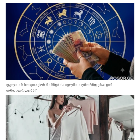
ფული ამ ზოდიაქოს ნიშნების ხელში აღმოჩნდება: ვინ
გამდიდრდება?