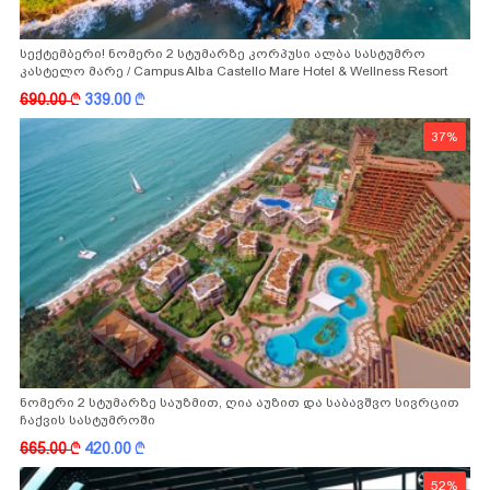
სექტემბერი! ნომერი 2 სტუმარზე კორპუსი ალბა სასტუმრო
კასტელო მარე / Campus Alba Castello Mare Hotel & Wellness Resort
-სგან!
690.00
k
339.00
k
37%
ნომერი 2 სტუმარზე საუზმით, ღია აუზით და საბავშვო სივრცით
ჩაქვის სასტუმროში
665.00
k
420.00
k
52%