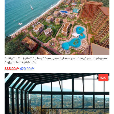
ნომერი 2 სტუმარზე საუზმით, ღია აუზით და საბავშვო სივრცით
ჩაქვის სასტუმროში
665.00
k
420.00
k
52%