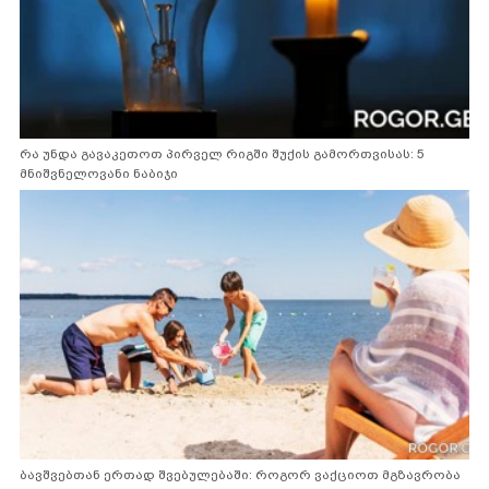
რა უნდა გავაკეთოთ პირველ რიგში შუქის გამორთვისას: 5
მნიშვნელოვანი ნაბიჯი
ბავშვებთან ერთად შვებულებაში: როგორ ვაქციოთ მგზავრობა