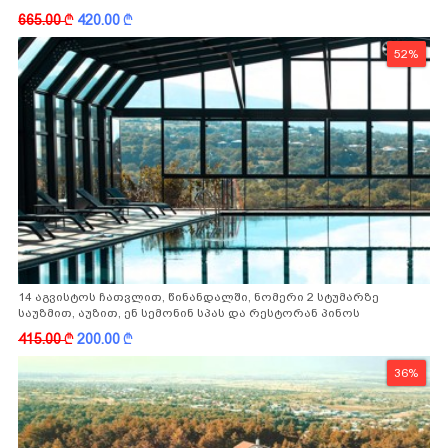
665.00
k
420.00
k
52%
14 აგვისტოს ჩათვლით, წინანდალში, ნომერი 2 სტუმარზე
საუზმით, აუზით, ენ სემონინ სპას და რესტორან პინოს
ფასდაკლებით
415.00
k
200.00
k
36%