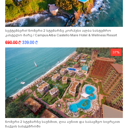
სექტემბერი! ნომერი 2 სტუმარზე კორპუსი ალბა სასტუმრო
კასტელო მარე / Campus Alba Castello Mare Hotel & Wellness Resort
-სგან!
690.00
k
339.00
k
37%
ნომერი 2 სტუმარზე საუზმით, ღია აუზით და საბავშვო სივრცით
ჩაქვის სასტუმროში