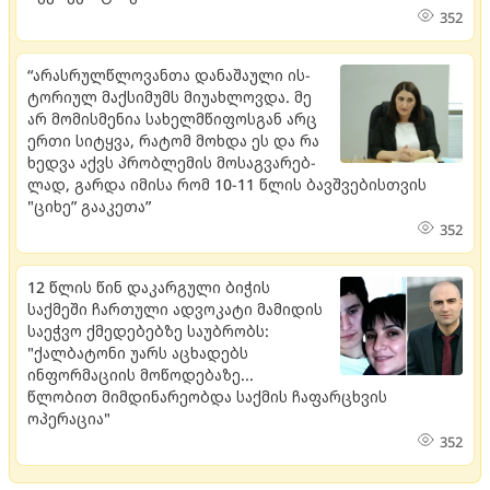
352
“არას­რულ­წლო­ვან­თა და­ნა­შა­უ­ლი ის­
ტო­რი­ულ მაქ­სი­მუმს მი­უ­ახ­ლოვ­და. მე
არ მო­მის­მე­ნია სა­ხელ­მწი­ფოს­გან არც
ერთი სი­ტყვა, რა­ტომ მოხ­და ეს და რა
ხედ­ვა აქვს პრობ­ლე­მის მო­საგ­ვა­რებ­
ლად, გარ­და იმი­სა რომ 10-11 წლის ბავ­შვე­ბის­თვის
"ციხე” გა­ა­კე­თა”
352
12 წლის წინ დაკარგული ბიჭის
საქმეში ჩართული ადვოკატი მამიდის
საეჭვო ქმედებებზე საუბრობს:
"ქალბატონი უარს აცხადებს
ინფორმაციის მოწოდებაზე...
წლობით მიმდინარეობდა საქმის ჩაფარცხვის
ოპერაცია"
352