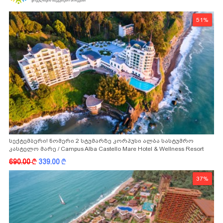
51%
სექტემბერი! ნომერი 2 სტუმარზე კორპუსი ალბა სასტუმრო
კასტელო მარე / Campus Alba Castello Mare Hotel & Wellness Resort
-სგან!
690.00
k
339.00
k
37%