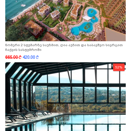
ნომერი 2 სტუმარზე საუზმით, ღია აუზით და საბავშვო სივრცით
ჩაქვის სასტუმროში
665.00
k
420.00
k
52%