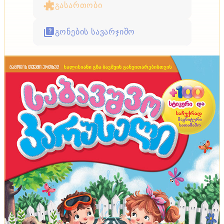
გასართობი
გონების სავარჯიშო