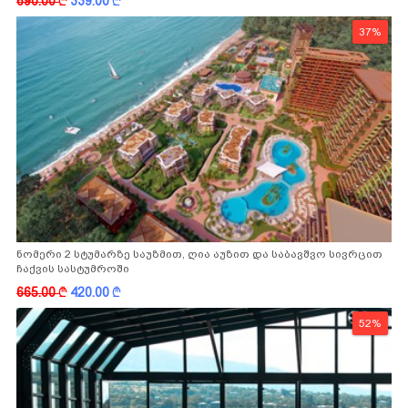
690.00
k
339.00
k
37%
ნომერი 2 სტუმარზე საუზმით, ღია აუზით და საბავშვო სივრცით
ჩაქვის სასტუმროში
665.00
k
420.00
k
52%