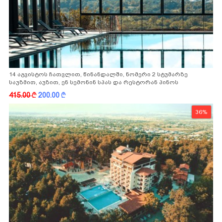
14 აგვისტოს ჩათვლით, წინანდალში, ნომერი 2 სტუმარზე
საუზმით, აუზით, ენ სემონინ სპას და რესტორან პინოს
ფასდაკლებით
415.00
k
200.00
k
36%