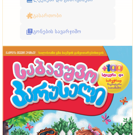
გასართობი
გონების სავარჯიშო