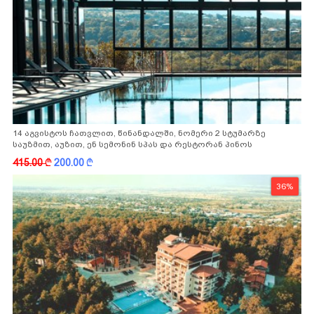
14 აგვისტოს ჩათვლით, წინანდალში, ნომერი 2 სტუმარზე
საუზმით, აუზით, ენ სემონინ სპას და რესტორან პინოს
ფასდაკლებით
415.00
k
200.00
k
36%