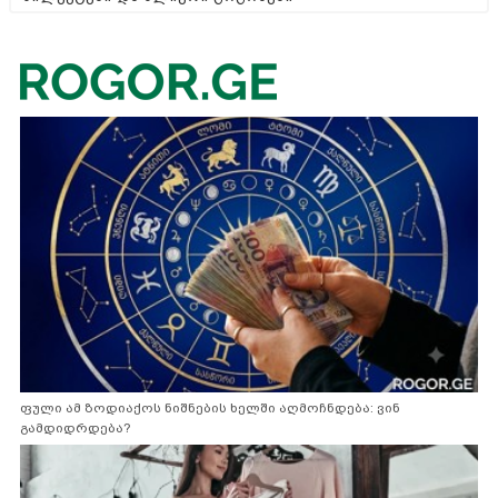
ფული ამ ზოდიაქოს ნიშნების ხელში აღმოჩნდება: ვინ
გამდიდრდება?