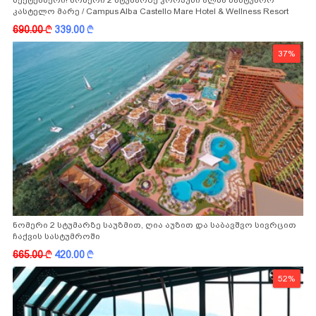
სექტემბერი! ნომერი 2 სტუმარზე კორპუსი ალბა სასტუმრო
კასტელო მარე / Campus Alba Castello Mare Hotel & Wellness Resort
-სგან!
690.00
k
339.00
k
37%
ნომერი 2 სტუმარზე საუზმით, ღია აუზით და საბავშვო სივრცით
ჩაქვის სასტუმროში
665.00
k
420.00
k
52%