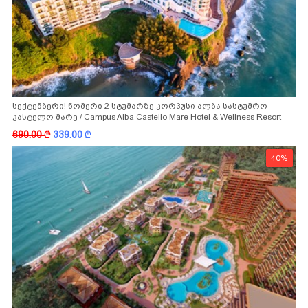
სექტემბერი! ნომერი 2 სტუმარზე კორპუსი ალბა სასტუმრო
კასტელო მარე / Campus Alba Castello Mare Hotel & Wellness Resort
-სგან!
690.00
k
339.00
k
40%