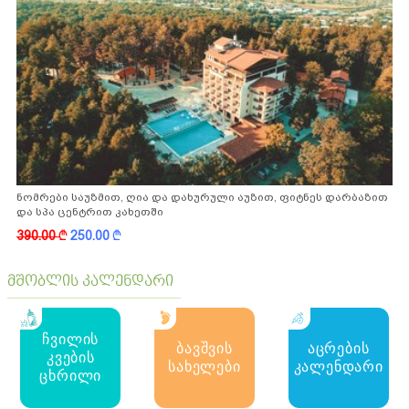
ნომრები საუზმით, ღია და დახურული აუზით, ფიტნეს დარბაზით
და სპა ცენტრით კახეთში
390.00
k
250.00
k
მშობლის კალენდარი
ჩვილის
ბავშვის
აცრების
კვების
სახელები
კალენდარი
ცხრილი