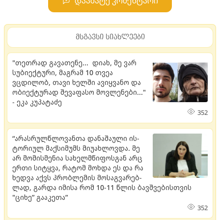
დაამატე კომენტარი
მსგავსი სიახლეები
"თეთრად გავათენე... დიახ, მე ვარ
სუბიექტური, მაგრამ 10 თვეა
ვცდილობ, თავი ხელში ავიყვანო და
ობიექტურად შევაფასო მოვლენები..."
- ეკა კუპატაძე
352
“არას­რულ­წლო­ვან­თა და­ნა­შა­უ­ლი ის­
ტო­რი­ულ მაქ­სი­მუმს მი­უ­ახ­ლოვ­და. მე
არ მო­მის­მე­ნია სა­ხელ­მწი­ფოს­გან არც
ერთი სი­ტყვა, რა­ტომ მოხ­და ეს და რა
ხედ­ვა აქვს პრობ­ლე­მის მო­საგ­ვა­რებ­
ლად, გარ­და იმი­სა რომ 10-11 წლის ბავ­შვე­ბის­თვის
"ციხე” გა­ა­კე­თა”
352