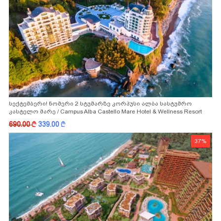
სექტემბერი! ნომერი 2 სტუმარზე კორპუსი ალბა სასტუმრო
კასტელო მარე / Campus Alba Castello Mare Hotel & Wellness Resort
-სგან!
690.00
k
339.00
k
37%