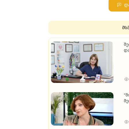
დ
მს
შე
და
მგ
"შ
შე
ამ
ნა