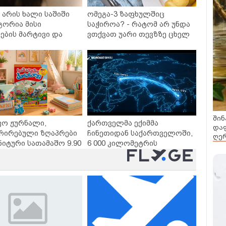
არის ხალი საშიში
ომეგა-3 ზაფხულშიც
გორია მისი
საჭიროა? - რატომ არ უნდა
ბის მარტივი და
ვთქვათ უარი თევზზე ცხელ
თხო გზები
დღეებში
შინ
ვო ჟურნალი,
ქართველმა ექიმმა
დაფ
რირებული ზღაპრები
ჩინეთიდან საქართველოში,
ღერ
ნიტური სათამაშო 9.90
6 000 კილომეტრის
- "საბავშვო
დაშორებით,
ლში" ზღაპრების
ტელერობოტული ოპერაცია
დაიწყო
ჩაატარა - ისტორია
დაწერილია