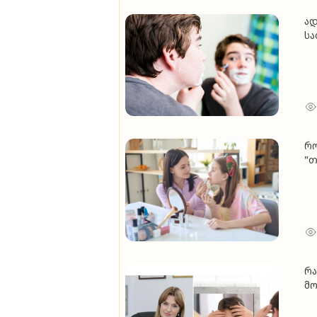
ად
სა
ცვ
ე
და
გ
რო
"თ
ყვ
რა
მო
რ