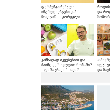
ფერმენტირებული
როდის 
ინგრედიენტები კანის
და რო
მოვლაში - კორეული
მოშორე
ინოვაციური ბრენდი Manyo
უსაფრ
საქართველოშია
ჯანსაღად იკვებებით და
საბავშ
მაინც ვერ იკლებთ წონაში?
ილუსტ
- ლაშა უჩავა მთავარ
და მაგ
მიზეზებზე საუბრობს
ლარად 
კარუსე
სერია 