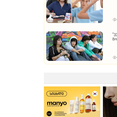
"ვ
მო
დ