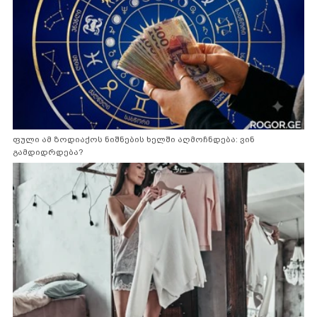
ფული ამ ზოდიაქოს ნიშნების ხელში აღმოჩნდება: ვინ
გამდიდრდება?