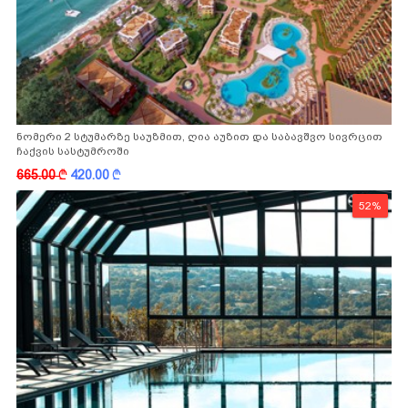
ნომერი 2 სტუმარზე საუზმით, ღია აუზით და საბავშვო სივრცით
ჩაქვის სასტუმროში
665.00
k
420.00
k
52%