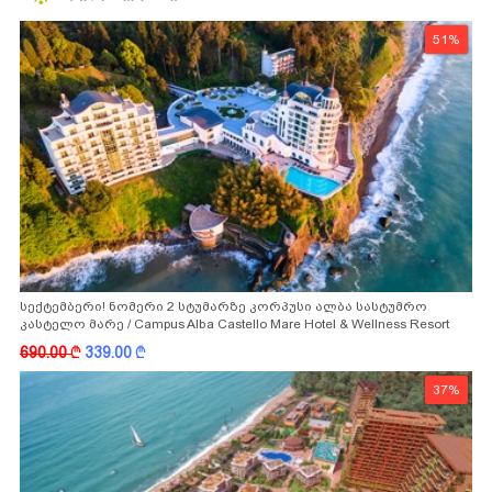
51%
სექტემბერი! ნომერი 2 სტუმარზე კორპუსი ალბა სასტუმრო
კასტელო მარე / Campus Alba Castello Mare Hotel & Wellness Resort
-სგან!
690.00
k
339.00
k
37%