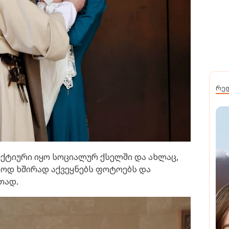
რე
ქტიური იყო სოციალურ ქსელში და ახლაც,
აოდ ხშირად აქვეყნებს ფოტოებს და
თად.