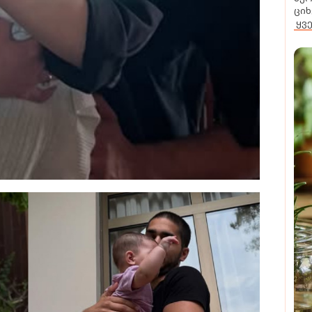
ციხ
ყვ