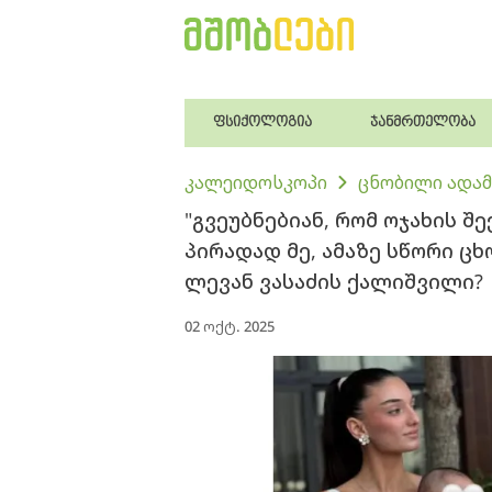
ფსიქოლოგია
ჯანმრთელობა
კალეიდოსკოპი
ცნობილი ადამ
"გვე­უბ­ნე­ბი­ან, რომ ოჯა­ხის შე
პი­რა­დად მე, ამა­ზე სწო­რი ცხო
ლევან ვასაძის ქალიშვილი?
02 ოქტ. 2025