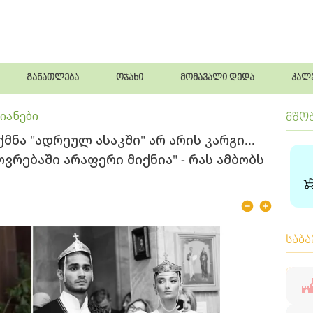
განათლება
ოჯახი
მომავალი დედა
კალ
იანები
მშო
ქ­მნა "ად­რე­ულ ასაკ­ში" არ არის კარ­გი...
ვ­რე­ბა­ში არა­ფე­რი მიქ­ნია" - რას ამბობს
საბ