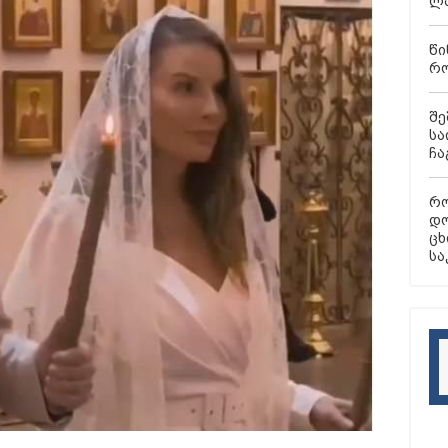
ლა
წი
რო
შე
სა
ჩა
რო
დო
ცხ
სა