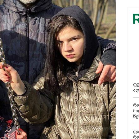
ფუ
აღ
რო
მი
წე
ფა
რო