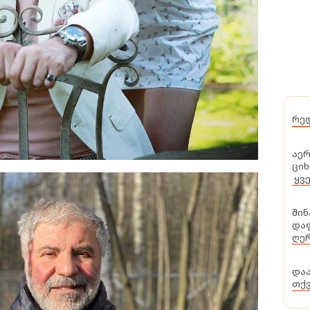
რე
აერ
ციხ
ყვ
შინ
დაფ
ღერ
და
თქ