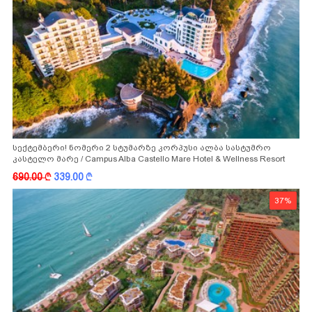
სექტემბერი! ნომერი 2 სტუმარზე კორპუსი ალბა სასტუმრო
კასტელო მარე / Campus Alba Castello Mare Hotel & Wellness Resort
-სგან!
690.00
k
339.00
k
37%