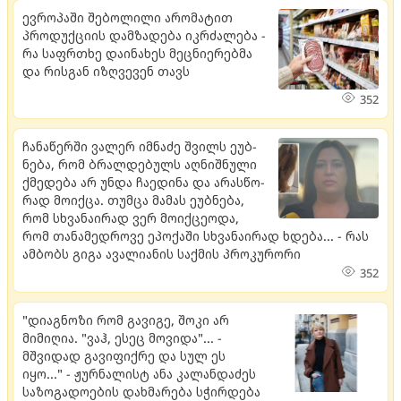
ევროპაში შებოლილი არომატით
პროდუქციის დამზადება იკრძალება -
რა საფრთხე დაინახეს მეცნიერებმა
და რისგან იზღვევენ თავს
352
ჩა­ნა­წერ­ში ვა­ლერ იმ­ნა­ძე შვილს ეუბ­
ნე­ბა, რომ ბრალ­დე­ბულს აღ­ნიშ­ნუ­ლი
ქმე­დე­ბა არ უნდა ჩა­ე­დი­ნა და არას­წო­
რად მო­იქ­ცა. თუმ­ცა მა­მას ეუბ­ნე­ბა,
რომ სხვა­ნა­ი­რად ვერ მო­იქ­ცე­ო­და,
რომ თა­ნა­მედ­რო­ვე ეპო­ქა­ში სხვა­ნა­ი­რად ხდე­ბა... - რას
ამბობს გიგა ავალიანის საქმის პროკურორი
352
"დიაგნოზი რომ გავიგე, შოკი არ
მიმიღია. "ვაჰ, ესეც მოვიდა"... -
მშვიდად გავიფიქრე და სულ ეს
იყო..." - ჟურნალისტ ანა კალანდაძეს
საზოგადოების დახმარება სჭირდება