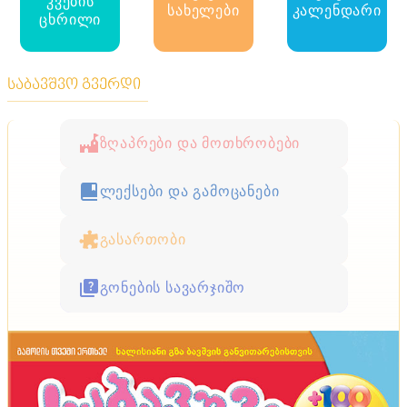
კვების
სახელები
კალენდარი
ცხრილი
საბავშვო გვერდი
ზღაპრები და მოთხრობები
ლექსები და გამოცანები
გასართობი
გონების სავარჯიშო