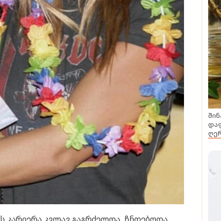
შინ
დაფ
ღერ
ს კარიერა კვლავ გაგრძელდა. ჩნდებოდა