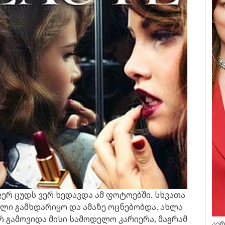
ფერ ცუდს ვერ ხედავდა ამ ფოტოებში. სხვათა
ლი გამხდარიყო და ამაზე ოცნებობდა. ახლა
რ გამოვიდა მისი სამოდელო კარიერა, მაგრამ
აერ