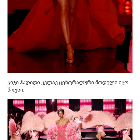
ჯიჯი ჰადიდი კვლავ ცენტრალური მოდელი იყო
შოუსი.