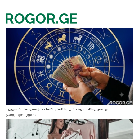
ფული ამ ზოდიაქოს ნიშნების ხელში აღმოჩნდება: ვინ
გამდიდრდება?