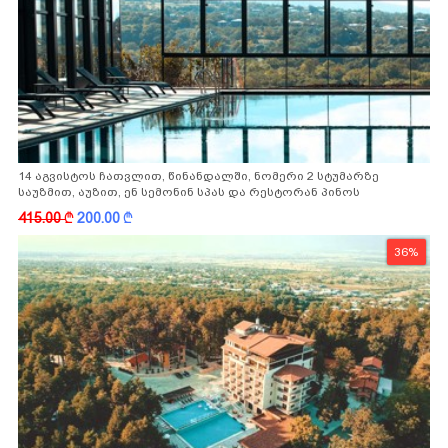
14 აგვისტოს ჩათვლით, წინანდალში, ნომერი 2 სტუმარზე
საუზმით, აუზით, ენ სემონინ სპას და რესტორან პინოს
ფასდაკლებით
415.00
k
200.00
k
36%