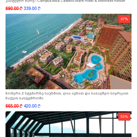
კასტელო მარე / Campus Alba Castello Mare Hotel & Wellness Resort
-სგან!
690.00
k
339.00
k
37%
ნომერი 2 სტუმარზე საუზმით, ღია აუზით და საბავშვო სივრცით
ჩაქვის სასტუმროში
665.00
k
420.00
k
52%