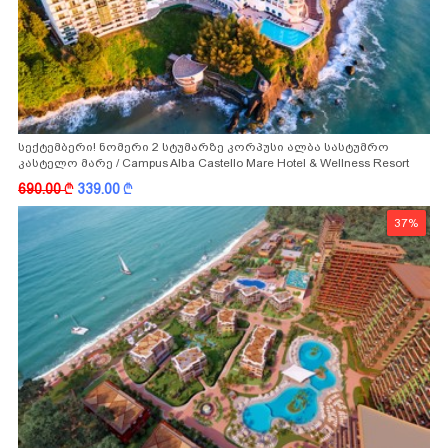
სექტემბერი! ნომერი 2 სტუმარზე კორპუსი ალბა სასტუმრო
კასტელო მარე / Campus Alba Castello Mare Hotel & Wellness Resort
-სგან!
690.00
k
339.00
k
37%