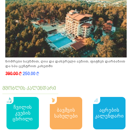
ნომრები საუზმით, ღია და დახურული აუზით, ფიტნეს დარბაზით
და სპა ცენტრით კახეთში
390.00
k
250.00
k
მშობლის კალენდარი
ჩვილის
ბავშვის
აცრების
კვების
სახელები
კალენდარი
ცხრილი