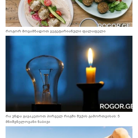
როგორ მოვამზადოთ ვეგეტარიანული ფალაფელი
რა უნდა გავაკეთოთ პირველ რიგში შუქის გამორთვისას: 5
მნიშვნელოვანი ნაბიჯი