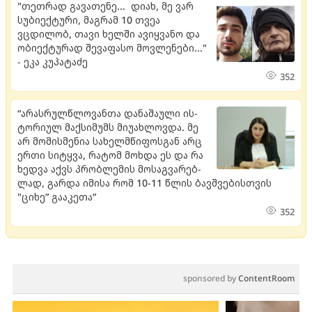
"თეთრად გავათენე... დიახ, მე ვარ
სუბიექტური, მაგრამ 10 თვეა
ვცდილობ, თავი ხელში ავიყვანო და
ობიექტურად შევაფასო მოვლენები..."
- ეკა კუპატაძე
352
“არას­რულ­წლო­ვან­თა და­ნა­შა­უ­ლი ის­
ტო­რი­ულ მაქ­სი­მუმს მი­უ­ახ­ლოვ­და. მე
არ მო­მის­მე­ნია სა­ხელ­მწი­ფოს­გან არც
ერთი სი­ტყვა, რა­ტომ მოხ­და ეს და რა
ხედ­ვა აქვს პრობ­ლე­მის მო­საგ­ვა­რებ­
ლად, გარ­და იმი­სა რომ 10-11 წლის ბავ­შვე­ბის­თვის
"ციხე” გა­ა­კე­თა”
352
sponsored by
ContentRoom