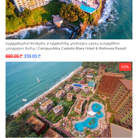
სექტემბერი! ნომერი 2 სტუმარზე კორპუსი ალბა სასტუმრო
კასტელო მარე / Campus Alba Castello Mare Hotel & Wellness Resort
-სგან!
690.00
k
339.00
k
40%