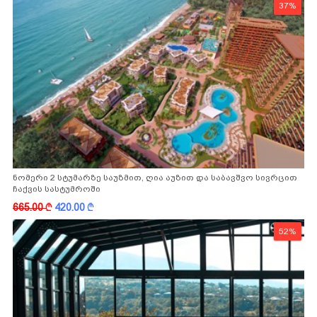
37%
ნომერი 2 სტუმარზე საუზმით, ღია აუზით და საბავშვო სივრცით
ჩაქვის სასტუმროში
665.00
k
420.00
k
52%