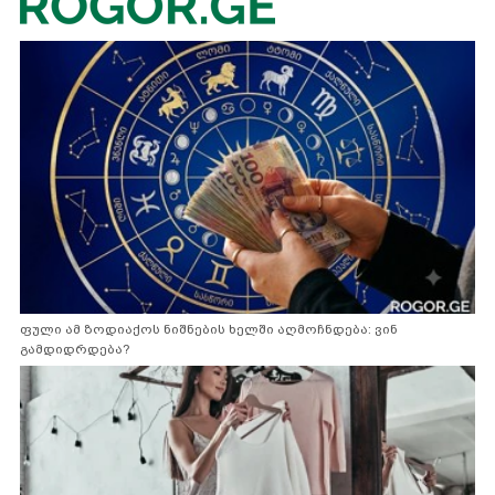
ფული ამ ზოდიაქოს ნიშნების ხელში აღმოჩნდება: ვინ
გამდიდრდება?