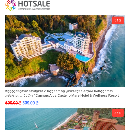
51%
სექტემბერი! ნომერი 2 სტუმარზე კორპუსი ალბა სასტუმრო
კასტელო მარე / Campus Alba Castello Mare Hotel & Wellness Resort
-სგან!
690.00
k
339.00
k
37%