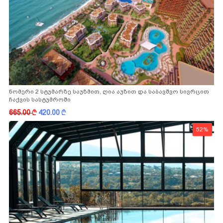
ნომერი 2 სტუმარზე საუზმით, ღია აუზით და საბავშვო სივრცით
ჩაქვის სასტუმროში
665.00
k
420.00
k
52%