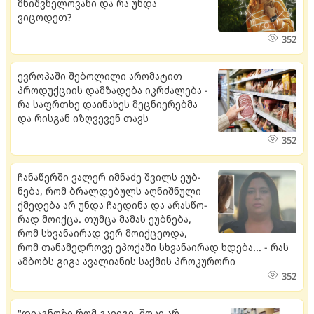
მნიშვნელოვანი და რა უნდა
ვიცოდეთ?
352
ევროპაში შებოლილი არომატით
პროდუქციის დამზადება იკრძალება -
რა საფრთხე დაინახეს მეცნიერებმა
და რისგან იზღვევენ თავს
352
ჩა­ნა­წერ­ში ვა­ლერ იმ­ნა­ძე შვილს ეუბ­
ნე­ბა, რომ ბრალ­დე­ბულს აღ­ნიშ­ნუ­ლი
ქმე­დე­ბა არ უნდა ჩა­ე­დი­ნა და არას­წო­
რად მო­იქ­ცა. თუმ­ცა მა­მას ეუბ­ნე­ბა,
რომ სხვა­ნა­ი­რად ვერ მო­იქ­ცე­ო­და,
რომ თა­ნა­მედ­რო­ვე ეპო­ქა­ში სხვა­ნა­ი­რად ხდე­ბა... - რას
ამბობს გიგა ავალიანის საქმის პროკურორი
352
"დიაგნოზი რომ გავიგე, შოკი არ