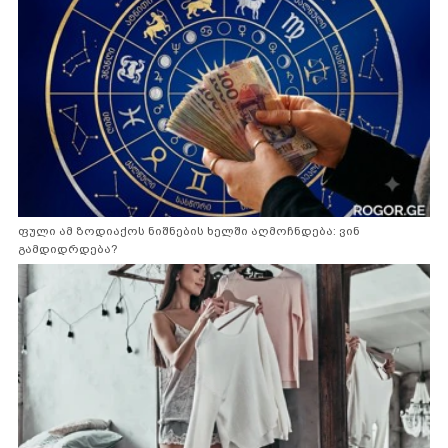
ფული ამ ზოდიაქოს ნიშნების ხელში აღმოჩნდება: ვინ
გამდიდრდება?