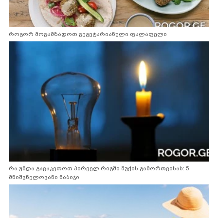
როგორ მოვამზადოთ ვეგეტარიანული ფალაფელი
რა უნდა გავაკეთოთ პირველ რიგში შუქის გამორთვისას: 5
მნიშვნელოვანი ნაბიჯი