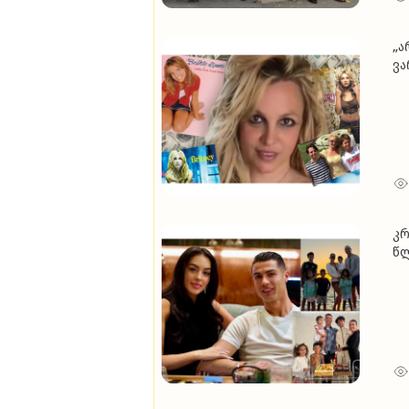
„ა
ვა
მა
რო
აღ
და
კრ
წლ
ქ