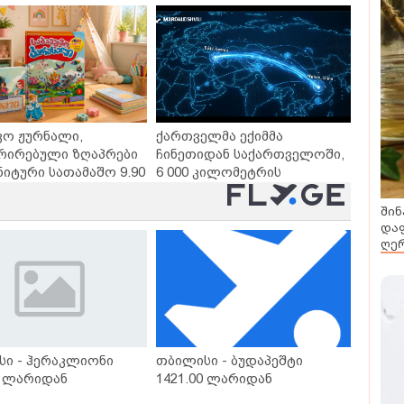
ვო ჟურნალი,
ქართველმა ექიმმა
რირებული ზღაპრები
ჩინეთიდან საქართველოში,
ნიტური სათამაშო 9.90
6 000 კილომეტრის
- "საბავშვო
დაშორებით,
ლში" ზღაპრების
ტელერობოტული ოპერაცია
შინ
დაიწყო
ჩაატარა - ისტორია
დაფ
ღერ
დაწერილია
სი - ჰერაკლიონი
თბილისი - ბუდაპეშტი
0 ლარიდან
1421.00 ლარიდან