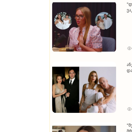
"დ
ვა
შე
გა
ბა
ან
და
ორ
მე
"მ
მრ