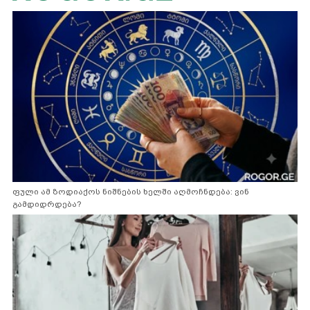
ფული ამ ზოდიაქოს ნიშნების ხელში აღმოჩნდება: ვინ
გამდიდრდება?