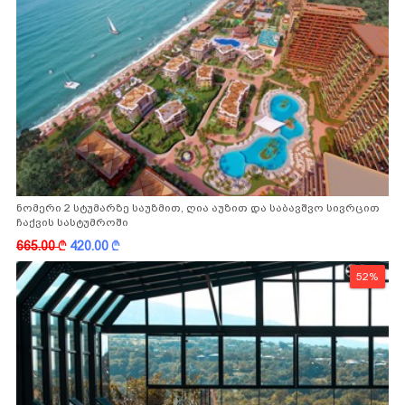
ნომერი 2 სტუმარზე საუზმით, ღია აუზით და საბავშვო სივრცით
ჩაქვის სასტუმროში
665.00
k
420.00
k
52%