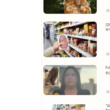
ევ
და
მე
ჩა
დე
არ
რა
ნა
პ
"დ