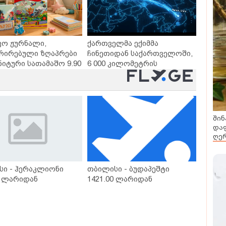
ვო ჟურნალი,
ქართველმა ექიმმა
რირებული ზღაპრები
ჩინეთიდან საქართველოში,
ნიტური სათამაშო 9.90
6 000 კილომეტრის
- "საბავშვო
დაშორებით,
ლში" ზღაპრების
ტელერობოტული ოპერაცია
დაიწყო
ჩაატარა - ისტორია
დაწერილია
შინ
დაფ
ღერ
სი - ჰერაკლიონი
თბილისი - ბუდაპეშტი
0 ლარიდან
1421.00 ლარიდან