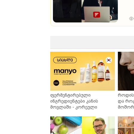
ფერმენტირებული
როდის 
ინგრედიენტები კანის
და რო
მოვლაში - კორეული
მოშორე
ინოვაციური ბრენდი Manyo
უსაფრ
საქართველოშია