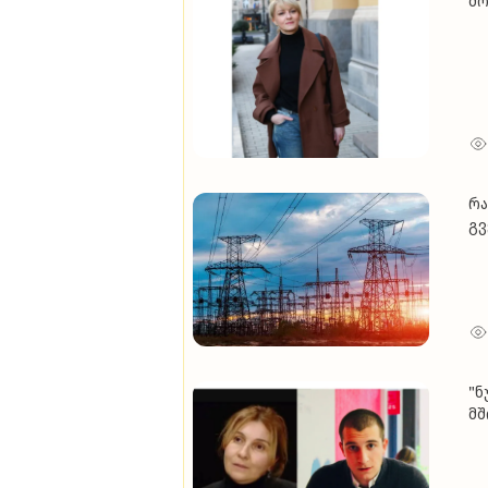
მო
ჟუ
სჭ
რა
გვ
ენ
"ნ
მშ
სი
გზ
გა