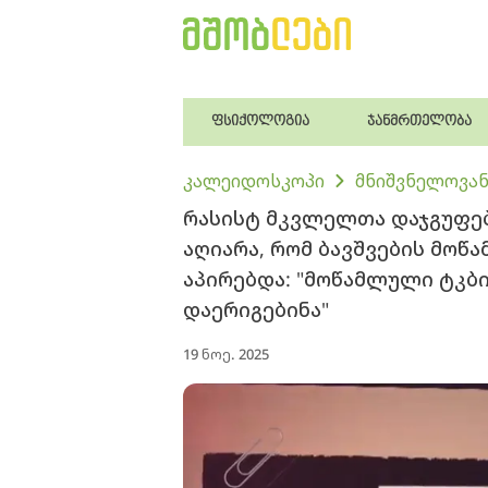
ფსიქოლოგია
ჯანმრთელობა
კალეიდოსკოპი
მნიშვნელოვან
რასისტ მკვლელთა დაჯგუფე
აღიარა, რომ ბავშვების მოწ
აპირებდა: "მო­წამ­ლუ­ლი ტკბი­
და­ე­რი­გე­ბი­ნა"
19 ნოე. 2025