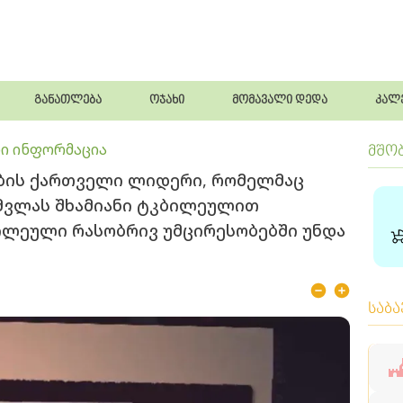
განათლება
ოჯახი
მომავალი დედა
კალ
ი ინფორმაცია
მშო
ბის ქართველი ლიდერი, რომელმაც
ამვლას შხამიანი ტკბილეულით
ლე­უ­ლი რა­სობ­რივ უმ­ცი­რე­სო­ბებ­ში უნდა
საბ