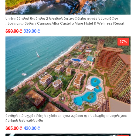
სექტემბერი! ნომერი 2 სტუმარზე კორპუსი ალბა სასტუმრო
კასტელო მარე / Campus Alba Castello Mare Hotel & Wellness Resort
-სგან!
690.00
k
339.00
k
37%
ნომერი 2 სტუმარზე საუზმით, ღია აუზით და საბავშვო სივრცით
ჩაქვის სასტუმროში
665.00
k
420.00
k