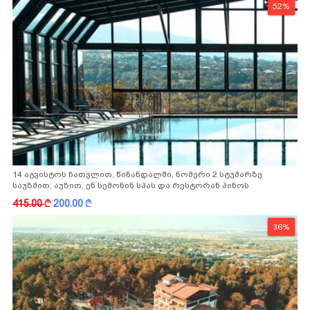
52%
14 აგვისტოს ჩათვლით, წინანდალში, ნომერი 2 სტუმარზე
საუზმით, აუზით, ენ სემონინ სპას და რესტორან პინოს
ფასდაკლებით
415.00
k
200.00
k
36%