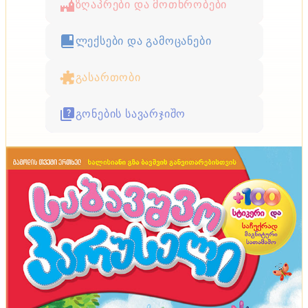
ზღაპრები და მოთხრობები
ლექსები და გამოცანები
გასართობი
გონების სავარჯიშო