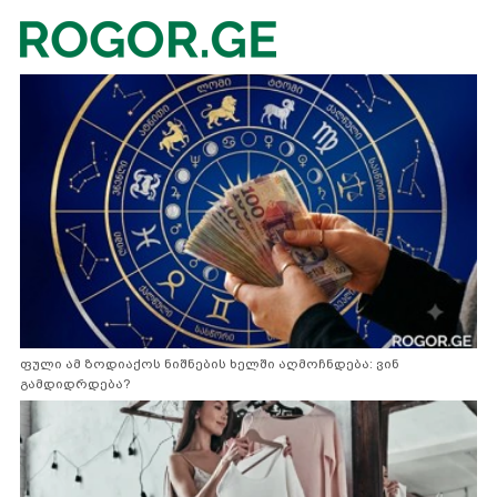
ფული ამ ზოდიაქოს ნიშნების ხელში აღმოჩნდება: ვინ
გამდიდრდება?