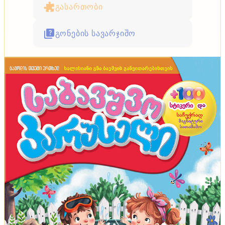
გასართობი
გონების სავარჯიშო