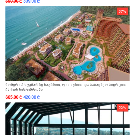
690.00
k
339.00
k
37%
ნომერი 2 სტუმარზე საუზმით, ღია აუზით და საბავშვო სივრცით
ჩაქვის სასტუმროში
665.00
k
420.00
k
52%