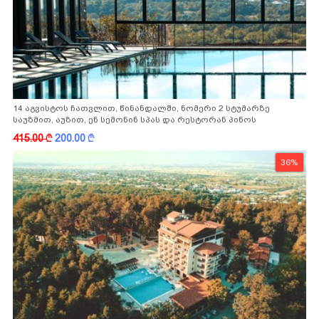
14 აგვისტოს ჩათვლით, წინანდალში, ნომერი 2 სტუმარზე
საუზმით, აუზით, ენ სემონინ სპას და რესტორან პინოს
ფასდაკლებით
415.00
k
200.00
k
36%