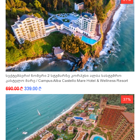
სექტემბერი! ნომერი 2 სტუმარზე კორპუსი ალბა სასტუმრო
კასტელო მარე / Campus Alba Castello Mare Hotel & Wellness Resort
-სგან!
690.00
k
339.00
k
37%