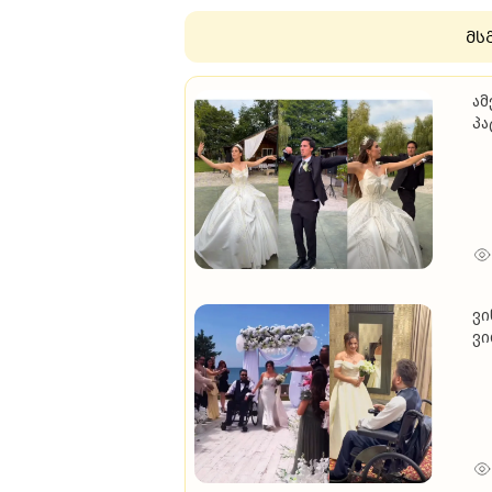
მს
ამ
პა
და
ამ
ვი
ვი
(ვ