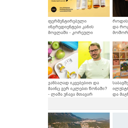
ფერმენტირებული
როდის 
ინგრედიენტები კანის
და რო
მოვლაში - კორეული
მოშორე
ინოვაციური ბრენდი Manyo
უსაფრ
საქართველოშია
ჯანსაღად იკვებებით და
საბავშ
მაინც ვერ იკლებთ წონაში?
ილუსტ
- ლაშა უჩავა მთავარ
და მაგ
მიზეზებზე საუბრობს
ლარად 
კარუსე
სერია 