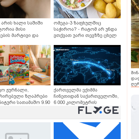
არის ხალი საშიში
ომეგა-3 ზაფხულშიც
გორია მისი
საჭიროა? - რატომ არ უნდა
ბის მარტივი და
ვთქვათ უარი თევზზე ცხელ
თხო გზები
დღეებში
შინ
დაფ
ღერ
ვო ჟურნალი,
ქართველმა ექიმმა
რირებული ზღაპრები
ჩინეთიდან საქართველოში,
ნიტური სათამაშო 9.90
6 000 კილომეტრის
- "საბავშვო
დაშორებით,
ლში" ზღაპრების
ტელერობოტული ოპერაცია
დაიწყო
ჩაატარა - ისტორია
დაწერილია