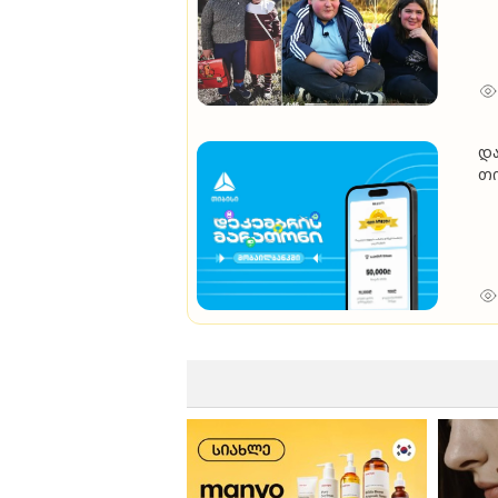
და
თი