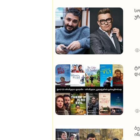
სო
უჩ
"ვ
ტო
და
ბე
ინ