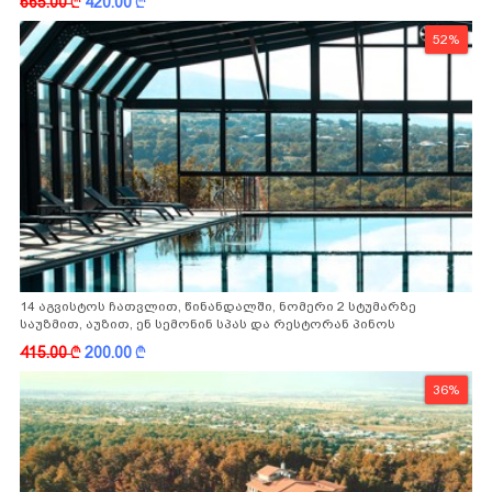
665.00
k
420.00
k
52%
14 აგვისტოს ჩათვლით, წინანდალში, ნომერი 2 სტუმარზე
საუზმით, აუზით, ენ სემონინ სპას და რესტორან პინოს
ფასდაკლებით
415.00
k
200.00
k
36%