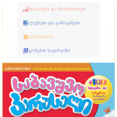
ზღაპრები და მოთხრობები
ლექსები და გამოცანები
გასართობი
გონების სავარჯიშო