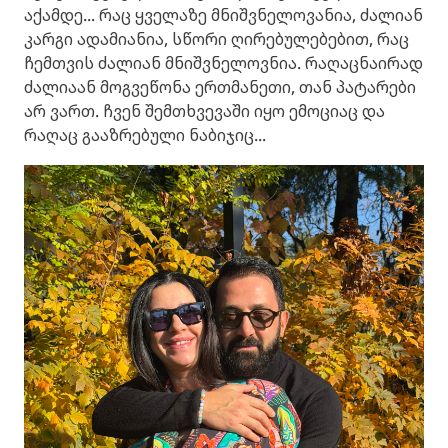
აქამდე... რაც ყველაზე მნიშვნელოვანია, ძალიან
კარგი ადამიანია, სწორი ღირებულებებით, რაც
ჩემთვის ძალიან მნიშვნელოვნია. რაღაცნაირად
ძალიაან მოგვეწონა ერთმანეთი, თან პატარები
არ ვართ. ჩვენ შემთხვევაში იყო ემოციაც და
რაღაც გააზრებული ნაბიჯიც...