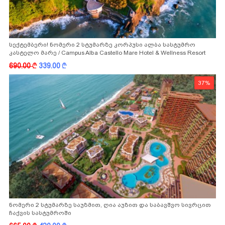
სექტემბერი! ნომერი 2 სტუმარზე კორპუსი ალბა სასტუმრო
კასტელო მარე / Campus Alba Castello Mare Hotel & Wellness Resort
-სგან!
690.00
k
339.00
k
37%
ნომერი 2 სტუმარზე საუზმით, ღია აუზით და საბავშვო სივრცით
ჩაქვის სასტუმროში