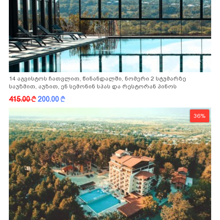
14 აგვისტოს ჩათვლით, წინანდალში, ნომერი 2 სტუმარზე
საუზმით, აუზით, ენ სემონინ სპას და რესტორან პინოს
ფასდაკლებით
415.00
k
200.00
k
36%