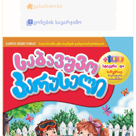
გასართობი
გონების სავარჯიშო