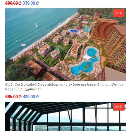
-სგან!
690.00
k
339.00
k
37%
ნომერი 2 სტუმარზე საუზმით, ღია აუზით და საბავშვო სივრცით
ჩაქვის სასტუმროში
665.00
k
420.00
k
52%