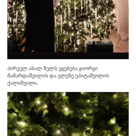
პირველ ახალ წელს ეგებება გიორგი
მამარდაშვილის და ელენე ეპიტაშვილის
ქალიშვილი.