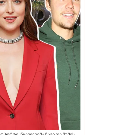
ოპორტი, წყალქვეშა ნავი და შუშის