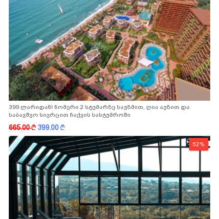
399 ლარიდან! ნომერი 2 სტუმარზე საუზმით, ღია აუზით და
საბავშვო სივრცით ჩაქვის სასტუმროში
665.00
k
399.00
k
52%